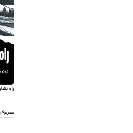
راه نشا
90,000