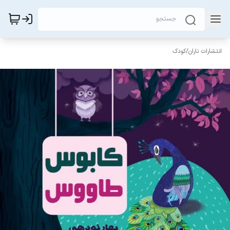
انتشارات ناران
/
کودک