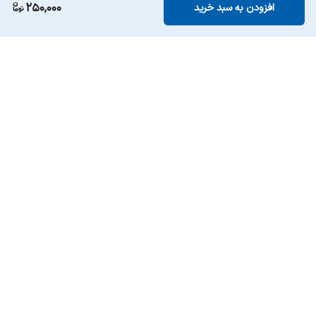
250,000
افزودن به سبد خرید
برگشت به بالا
ارسال ویژه
پشتیبانی ۲۴ ساعته
۷ روز ضمانت بازگشت کالا
پرداخت در محل