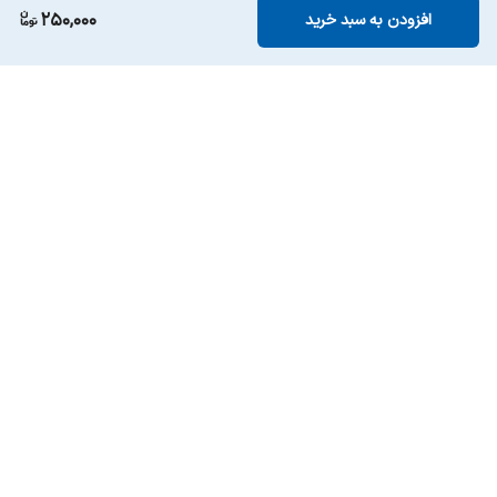
250,000
افزودن به سبد خرید
برگشت به بالا
ارسال ویژه
پشتیبانی ۲۴ ساعته
۷ روز ضمانت بازگشت کالا
پرداخت در محل