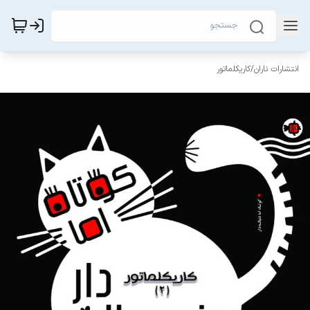
انتشارات ناران
/
کاریکلماتور