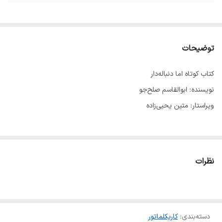
توضیحات
کتاب کوتاه اما دنباله‌دار
نویسنده: ابوالقاسم صلح‌جو
ویراستار: متین یحیی‌زاده
گفته و نوشته شده است: کاریکلماتور عضوی از خانوادۀ طنز به‌شمار می‌رود،
اما دراصل یک گونۀ ادبی است. استفاده از عنصر زیبا‌سازی کلمات و نیز
نظرات
سوژه‌های روز، باعث توجۀ بیشتر طنزپردازان به کاریکلماتور شده و در چند
سال اخیر به‌سرعت، جای خود را در ادبیات، باز و با رشد چشمگیر خود،
پیروان زیادی پیدا کرده است.
دسته‌بندی
:
کاریکلماتور
کاریکلماتور، مانند اشانتیونی از یک عطر خوب است و دارای دو ویژگی است: